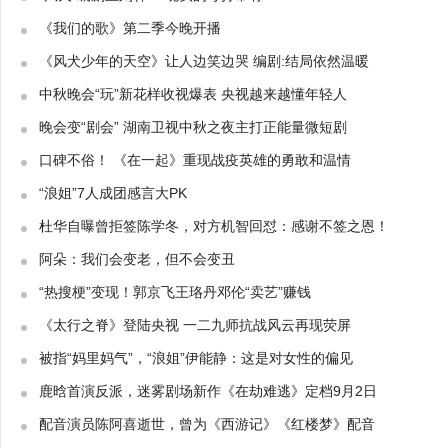
《我们的歌》第二季今晚开播
《风犬少年的天空》让人边笑边哭 编剧:结局依然温暖
中秋晚会“玩”新花样收视爆表 央视越来越懂年轻人
晚会变“剧会” 湖南卫视中秋之夜主打正能量微短剧
口碑不俗！ 《在一起》重现战疫英雄的勇敢和温情
“浪姐”7人成团感言大PK
杜华自曝曾拒签陈学冬，对方机智回怼：感谢不签之恩！
阿朵：我们会变老，但不会变丑
“热搜梗”变现！郭京飞王珞丹邓伦“卖艺”赚钱
《太行之脊》登陆央视 一二九师抗战风云再现荧屏
被指“妈里妈气”，“浪姐”伊能静：这是对女性的偏见
鹿晗首演反派，迷雾剧场新作《在劫难逃》定档9月2日
配音演员陈阿喜逝世，曾为《西游记》《红楼梦》配音