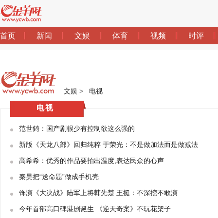
文娱
>
电视
电视
范世錡：国产剧很少有控制欲这么强的
新版《天龙八部》回归纯粹 于荣光：不是做加法而是做减法
高希希：优秀的作品要拍出温度,表达民众的心声
秦昊把“送命题”做成手机壳
饰演《大决战》陆军上将韩先楚 王挺：不深挖不敢演
今年首部高口碑港剧诞生 《逆天奇案》不玩花架子