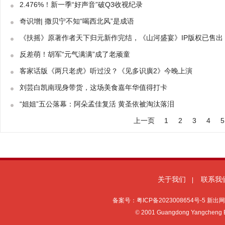
2.476%！新一季“好声音”破Q3收视纪录
奇识增| 撒贝宁不知“喝西北风”是成语
《扶摇》原著作者天下归元新作完结，《山河盛宴》IP版权已售出
反差萌！胡军“元气满满”成了老顽童
客家话版《两只老虎》听过没？《见多识廣2》今晚上演
刘芸白凯南现身带货，这场美食嘉年华值得打卡
“姐姐”五公落幕：阿朵孟佳复活 黄圣依被淘汰落泪
上一页
1
2
3
4
5