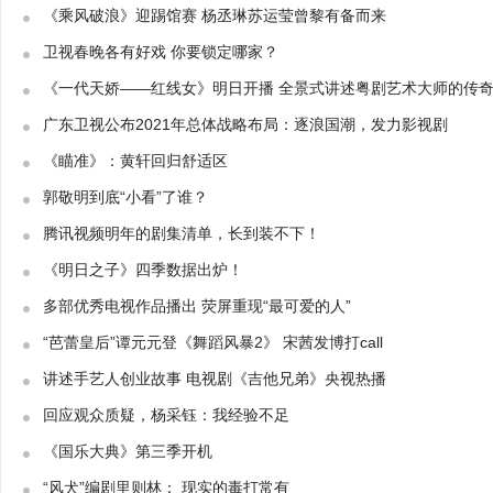
《乘风破浪》迎踢馆赛 杨丞琳苏运莹曾黎有备而来
卫视春晚各有好戏 你要锁定哪家？
《一代天娇——红线女》明日开播 全景式讲述粤剧艺术大师的传
广东卫视公布2021年总体战略布局：逐浪国潮，发力影视剧
《瞄准》：黄轩回归舒适区
郭敬明到底“小看”了谁？
腾讯视频明年的剧集清单，长到装不下！
《明日之子》四季数据出炉！
多部优秀电视作品播出 荧屏重现“最可爱的人”
“芭蕾皇后”谭元元登《舞蹈风暴2》 宋茜发博打call
讲述手艺人创业故事 电视剧《吉他兄弟》央视热播
回应观众质疑，杨采钰：我经验不足
《国乐大典》第三季开机
“风犬”编剧里则林： 现实的毒打常有