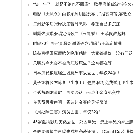
“快一年了，就是不给也不回应”，歌手唐伯虎被指拖欠
电影《大风杀》白客系列剧照发布，“报丧鸟”以寡敌众
二封影帝后张译决定暂时息影：希望自己多沉淀
谢霆锋演唱会唱定情歌曲《玉蝴蝶》 王菲陶醉起舞
时隔20年再开演唱会 谢霆锋含泪唱与王菲定情曲
陈赫直播回应鹿晗关晓彤感情：大家都很好，没有问题
关晓彤今天会不会为鹿晗庆生？全网都在等
日本演员板垣瑞生因意外事故去世，年仅24岁！
黄子韬将公布筹备卫生巾工厂进展 称将免费试用卫生
金秀贤鞠躬道歉：再次否认与未成年金赛纶交往
金秀贤再发声明，否认赴金赛纶灵堂吊唁
《周处除三害》演员去世，年仅32岁
43岁戛纳影后突然去世！死因曝光：患上罕见的肾上
金赛纶遗物中再曝未成年恋爱证据，《Good Day》