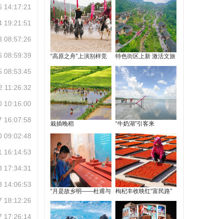
6 14:17:21
4 19:21:51
8 08:57:26
6 08:59:39
5 08:53:45
2 11:26:32
0 10:16:00
7 16:07:58
0 09:02:48
1 16:14:53
8 17:34:31
8 14:06:53
7 18:12:26
7 17:26:14