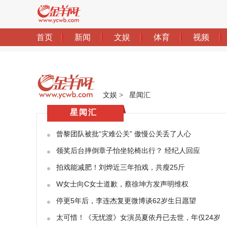
文娱
>
星闻汇
星闻汇
曾黎团队被批“灾难公关” 傲慢公关丢了人心
领奖后台摔倒章子怡坐轮椅出行？ 经纪人回应
拍戏能减肥！刘烨近三年拍戏，共瘦25斤
W女士向C女士道歉，蔡徐坤方发声明维权
停更5年后，李连杰复更微博谈62岁生日愿望
太可惜！《无忧渡》女演员夏依丹已去世，年仅24岁