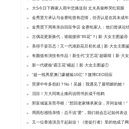
大S今日下葬家人雨中悲痛送别 丈夫具俊晔哭红双眼
金秀贤方承认与金赛纶曾有恋情，但否认是在其未成年
金秀贤下周将亲自回应争议 金赛纶家人：他们曾谈论
古偶花更新换代，谁能接班“85花”？| 新·大女主图鉴④
美得千姿百态！又一代港剧花旦初长成 | 新·大女主图
有颜值有演技有作品！新生代“文艺花”超吸睛丨新·大
新一代硬核“霸王花”崛起丨新·大女主图鉴①
“超一线男星澳门豪赌输10亿”？微博CEO回应
荧屏中年多怨妇？No！吴越：我遇见了最明媚的她！
泪目！方大同将止痛药说明书折成千纸鹤
郭富城返东莞寻根：“想回老家继承家业，开间金铺！”
周雨彤感悟亲情：总不说“爱”，我们就会忘记如何表达
又一位香港演员干起副业！《使徒行者》里的他成了网