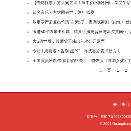
【专访往事】方大同去世！病中仍不懈创作，享受生活
知名音乐人方大同去世，终年41岁
敖定雯产后复出饰演“白素贞”，提高版舞剧《白蛇》登
搬进50平方米出租屋，留几手搬离昔日与葛夕共同生
大S离世后，其师父王伟忠首次公开露面
专访 | 周嘉洛：告别“星爷”，寻找喜剧表演新方向
美国演员米歇尔·崔切伯格去世，曾饰演《绯闻女孩》
上一页
1
2