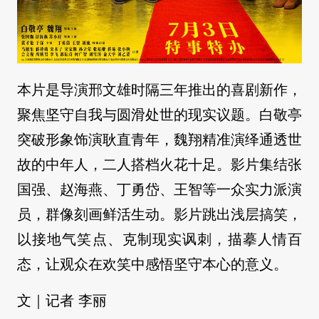
本片是导演邢文雄时隔三年推出的喜剧新作，
聚焦坚守自我与圆滑处世的现实议题。白敬亭
突破形象饰演耿直青年，魏翔精准演绎通透世
故的中年人，二人搭档火花十足。影片集结张
国强、赵海燕、丁勇岱、王智等一众实力派演
员，群像刻画鲜活生动。影片跳出浅层搞笑，
以接地气笑点、克制现实讽刺，描摹人情百
态，让观众在欢笑中感悟坚守本心的意义。
文｜记者 李丽