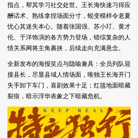
指点，帮其学习社交处世。王长海快速习得应
酬话术、熟练拿捏场面分寸，蜕变模样令老夏
忧心其迷失本心。随着张国强、苏小玎、黄才
伦、于洋饰演的各方势力登场，错综复杂的人
情关系网将主角裹挟，后续走向充满悬念。
全新发布的海报笑点与隐喻兼具：全员列队迎
接县长，尽显县域人情场面，唯独王长海开门
失手卸下车门，喜剧效果十足；红毯地面暗藏
裂痕，暗示浮华表象之下暗藏危机。