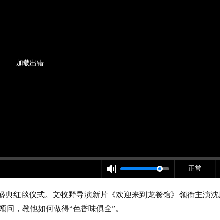
加载出错
正常
金爵盛典红毯仪式。文牧野导演新片《欢迎来到龙餐馆》领衔主演沈
顾问，教他如何做得“色香味俱全”。