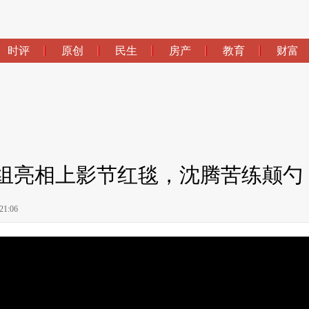
剧组亮相上影节红毯，沈腾苦练颠勺
1:06