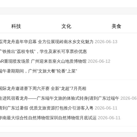
科技
文化
美食
荔湾龙舟嘉年华启幕 全方位展现岭南水乡文化魅力
2026-06-13
广铁推出“荔枝专线”，学生及家长可享票价优惠
2026-06-12
AR重现喷发场景 广州迎来首座火山地质博物馆
2026-06-12
端午暑期期间，广州“文旅大餐”轮番“上菜”
2026-06-12
国际龙舟邀请赛下周六开赛 全新“龙超”7月亮相
2026-06-12
住进民宿看龙舟——广东端午文旅的体验式转身|请到广东过端午
2026-06
请到广东过暑假 优质文旅资源打包推介引游客入粤
2026-06-11
华南最大综合性自然博物馆深圳自然博物馆月底试运
2026-06-11