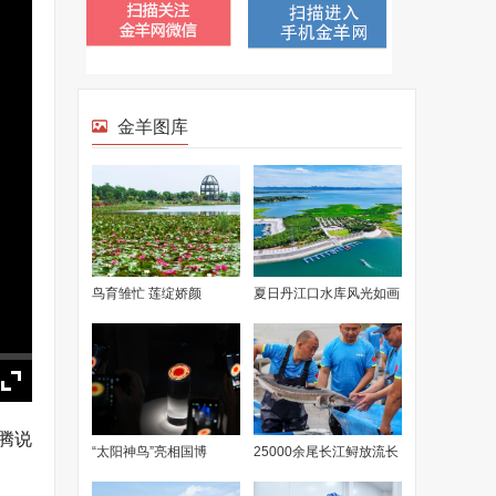
金羊图库
鸟育雏忙 莲绽娇颜
夏日丹江口水库风光如画
腾说
“太阳神鸟”亮相国博
25000余尾长江鲟放流长
江