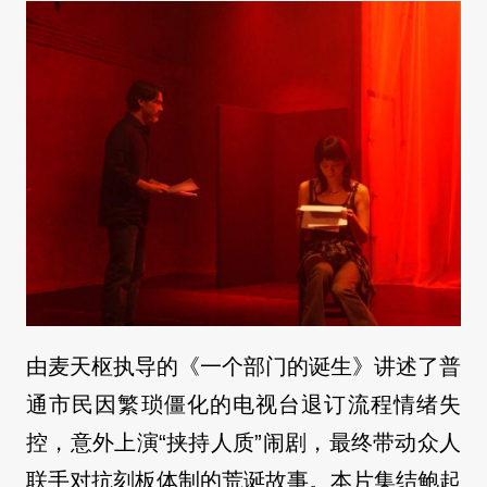
由麦天枢执导的《一个部门的诞生》讲述了普
通市民因繁琐僵化的电视台退订流程情绪失
控，意外上演“挟持人质”闹剧，最终带动众人
联手对抗刻板体制的荒诞故事。本片集结鲍起