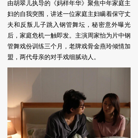
由胡翠儿执导的《妈样年华》聚焦中年家庭主
妇的自我突围，讲述一位家庭主妇瞒着保守丈
夫和反叛儿子跳入钢管舞坛，秘密意外曝光
后，家庭危机一触即发。主演周家怡为片中钢
管舞戏份训练三个月，老牌戏骨金燕玲倾情加
盟，两代母亲的对手戏细腻动人。