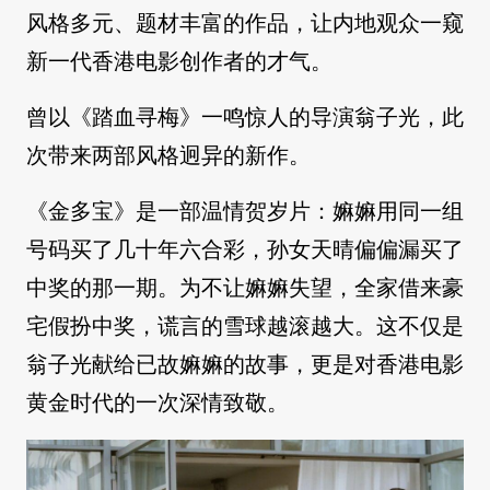
风格多元、题材丰富的作品，让内地观众一窥
新一代香港电影创作者的才气。
曾以《踏血寻梅》一鸣惊人的导演翁子光，此
次带来两部风格迥异的新作。
《金多宝》是一部温情贺岁片：嫲嫲用同一组
号码买了几十年六合彩，孙女天晴偏偏漏买了
中奖的那一期。为不让嫲嫲失望，全家借来豪
宅假扮中奖，谎言的雪球越滚越大。这不仅是
翁子光献给已故嫲嫲的故事，更是对香港电影
黄金时代的一次深情致敬。