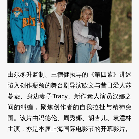
由尔冬升监制、王德健执导的《第四幕》讲述
陷入创作瓶颈的舞台剧导演欧文与昔日爱人苏
蔓菱、身边妻子Tracy、新作素人演员汉娜之
间的纠缠，聚焦创作者的自我拉扯与精神突
围。该片由冯德伦、周秀娜、胡杏儿、袁澧林
主演，亦是本届上海国际电影节的开幕影片。