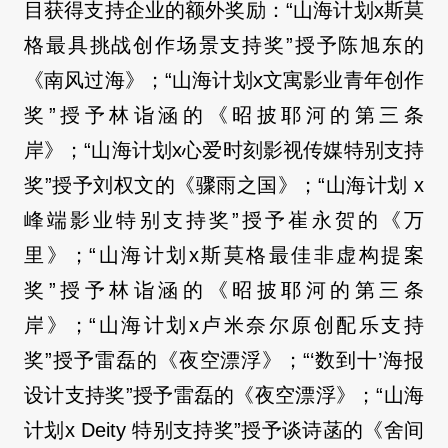
目获得支持企业的额外奖励：“山海计划x斯莫
格最具挑战创作场景支持奖”授予陈旭东的
《南风过海》；“山海计划x文寓影业青年创作
奖”授予林诣涵的《昭披耶河的第三条
岸》；“山海计划x心爱时刻影视传媒特别支持
奖”授予刘权文的《骤雨之国》；“山海计划 x
峰端影业特别支持奖”授予崔永贺的《万
里》；“山海计划x斯莫格最佳非虚构提案
奖”授予林诣涵的《昭披耶河的第三条
岸》；“山海计划x卢米奈尔原创配乐支持
奖”授予雷磊的《夜空漂浮》；“‘数到十’海报
设计支持奖”授予雷磊的《夜空漂浮》；“山海
计划x Deity 特别支持奖”授予谈诗菡的《舍间