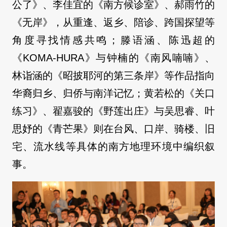
公了》、李佳宜的《南方候诊室》、郝雨竹的
《无岸》，从重逢、返乡、陪诊、跨国探望等
角度寻找情感共鸣；滕语涵、陈迅超的
《KOMA-HURA》与钟楠的《南风喃喃》、
林诣涵的《昭披耶河的第三条岸》等作品指向
华裔归乡、归侨与南洋记忆；黄若松的《关口
练习》、翟嘉骏的《野莲出庄》与吴思睿、叶
思妤的《青芒果》则在台风、口岸、骑楼、旧
宅、流水线等具体的南方地理环境中编织叙
事。