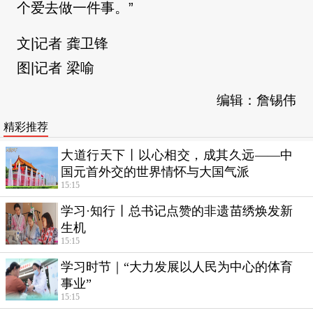
个爱去做一件事。”
文|记者 龚卫锋
图|记者 梁喻
编辑：詹锡伟
精彩推荐