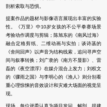
剖析索取与恐惧。
提案作品的题材与影像语言展现出丰富的实验
性。《万里》中10岁女孩的不公平拳赛场景
考验动作调度与剪辑；陈旭东的《南风过海》
融合定格剪纸、二维动画与实拍；谈诗菡的
《舍间回声》以声音为结构线索，追问寻声空
间与叙事转换；刘广隶的《南方不显影》、雷
磊的《夜空漂浮》在媒介混合上发力；刘权文
的《骤雨之国》与李明心的《渔人》则分别看
重心理惊悚的音效设计和灾难大场面的视觉呈
现。
现场，每位评委认真为项目发问、解剖、提建