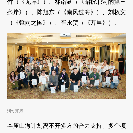
竹（《无岸》）、林诣涵（《昭披耶河的第三
条岸》）、陈旭东（《南风过海》）、刘权文
（《骤雨之国》）、崔永贺（《万里》）。
活动现场
本届山海计划离不开多方的合力支持。多个项