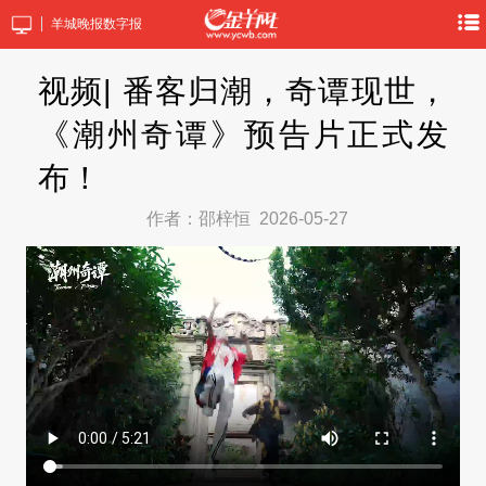
羊城晚报数字报
视频| 番客归潮，奇谭现世，
《潮州奇谭》预告片正式发
布！
作者：邵梓恒
2026-05-27