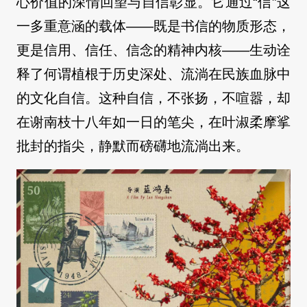
心价值的深情回望与自信彰显。它通过“信”这
一多重意涵的载体——既是书信的物质形态，
更是信用、信任、信念的精神内核——生动诠
释了何谓植根于历史深处、流淌在民族血脉中
的文化自信。这种自信，不张扬，不喧嚣，却
在谢南枝十八年如一日的笔尖，在叶淑柔摩挲
批封的指尖，静默而磅礴地流淌出来。