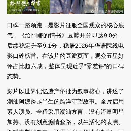
口碑一路领跑，是影片征服全国观众的核心底
气。《给阿嬷的情书》豆瓣开分即达9.0分，
后续稳定升至9.1分，稳居2026年华语院线电
影口碑榜首。在该片的豆瓣页面，观众五星好
评占比超六成，整体呈现近乎“零差评”的口碑
态势。
影片以世界记忆遗产侨批为叙事核心，讲述了
潮汕阿嬷跨越半生的跨洋守望故事。全片启用
素人演员、全程采用潮汕方言，没有流量明星
加持、没有刻意煽情套路，以生活化的表演、