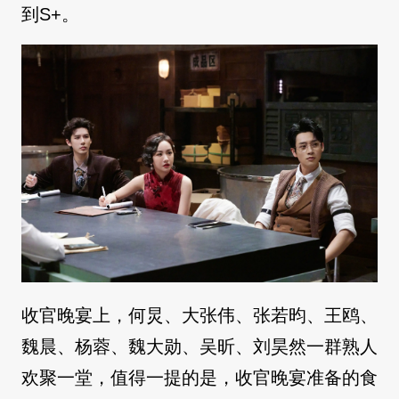
到S+。
收官晚宴上，何炅、大张伟、张若昀、王鸥、
魏晨、杨蓉、魏大勋、吴昕、刘昊然一群熟人
欢聚一堂，值得一提的是，收官晚宴准备的食