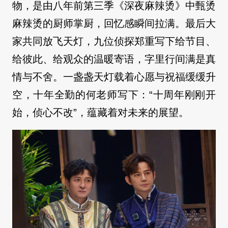
物，是由八年前第三季《深夜麻辣烫》中甄烫
麻辣烫的厨师掌厨，回忆感瞬间拉满。最后大
家共同放飞天灯，九位侦探郑重写下给节目、
给彼此、给观众的温暖寄语，字里行间满是真
情与不舍。一盏盏天灯载着心愿与祝福缓缓升
空，十年全勤的何老师写下：“十周年刚刚开
始，侦心不改”，蕴藏着对未来的展望。