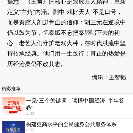
据悉，《主角》的核心是致敬匠人精神，重新
定义“主角”内涵。剧中“戏比天大”不是口号，
而是秦腔人刻进骨血的信仰：胡三元在逆境中
仍以鼓为节，忆秦娥不忘把秦腔唱下去的初
心，老艺人们守护老戏火种，在时代洪流中坚
持传承经典。他们用一生践行：真正的热爱是
历经沧桑仍不改其志。
编辑：王智韬
精彩推荐