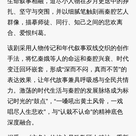
生命叙事相融，道尽小人物在岁月更迭中的挣
扎、坚守与突围，并以细腻笔触刻画秦腔艺人
群像，描摹师徒、同行、知己之间的悲欢离
合、爱恨纠葛。
该剧采用人物传记和年代叙事双线交织的创作
手法，将忆秦娥等人的命运和秦腔兴衰、时代
变迁回环嵌套，形成“深而不闷，真而不苦”的
表达效果，让年代故事兼具呼吸感与全民共情
力。激荡的时代生活与秦腔的发展脉络成为标
记时光的“鼓点”，“一嗓吼出黄土风骨，一戏
唱尽人生悲欢”，与“认栽不认命”的精神底色
深度融合。