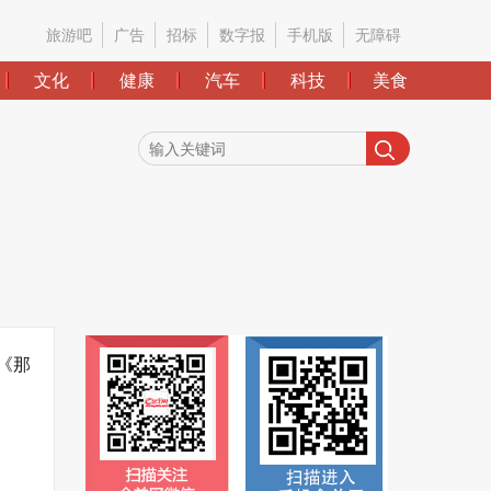
旅游吧
广告
招标
数字报
手机版
无障碍
文化
健康
汽车
科技
美食
《那