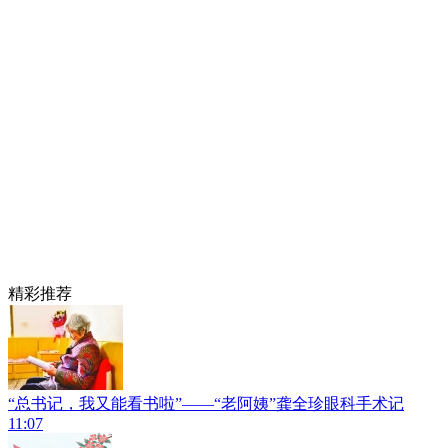
精彩推荐
“总书记，我又能看书啦”——“老阿姨”龚全珍眼科手术记
11:07