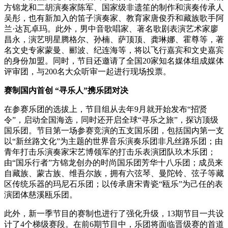
方锦龙和二胡演奏家陈军、国家级非遗笙的制作和演奏传承人
吴彤，也有新加入的笛子演奏家、教育家唐俊乔和藏族歌手阿
兰·达瓦卓玛。此外，男中音歌唱家、著名歌剧表演艺术家廖
昌永，演艺明星腾格尔、孙楠、萨顶顶、龚琳娜、霍尊等，著
名文史专家蒙曼、郦波、纪连海等，将以飞行嘉宾和文史嘉宾
的身份加盟。同时，节目还邀请了全国20家知名媒体组成媒体
评审团，与200名大众听审一起进行现场投票。
赛制国内首创
“寻乐人”携乐团对决
在参赛乐团的选拔上，节目组从去年9月就开始发布“招贤
令”，启动全国海选，同时还开启全球“寻乐之旅”，探访顶级
国乐团。节目第一场参赛竞演的五支国乐团，包括国内第一支
以“新丝路文化”为主题的世界音乐演奏乐团非凡丝路乐团；由
青年打击乐演奏家宋艺博领军的打击乐表演团队玖木乐团；
由“国乐行者”方锦龙创办的时尚国乐团芳华十八乐团；成员来
自藏族、蒙古族、维吾尔族，拥有六弦琴、曼陀铃、弦子等藏
区传统乐器的玛尼石乐团；以传承唐宋青瓷“瓯乐”为己任的表
演团体慈溪瓯乐团。
此外，新一季节目的赛制也进行了强化升级，13期节目一共设
计了4个梯级赛段。在前6期节目中，乐团将面临晋级赛的首道