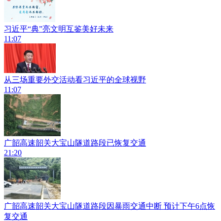
习近平“典”亮文明互鉴美好未来
11:07
从三场重要外交活动看习近平的全球视野
11:07
广韶高速韶关大宝山隧道路段已恢复交通
21:20
广韶高速韶关大宝山隧道路段因暴雨交通中断 预计下午6点恢
复交通