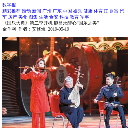
数字报
精彩推荐
滚动
新闻
广州
广东
中国
娱乐
健康
体育
IT
财富
汽
车
房产
美食
图集
生活
食安
科技
教育
军事
《国乐大典》第二季开机 廖昌永醉心“国乐之美”
金羊网
作者：艾修煜
2019-05-19